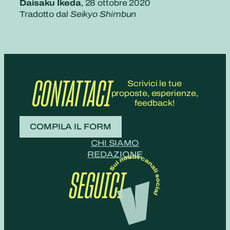
Daisaku Ikeda
, 28 ottobre 2020
Tradotto dal
Seikyo Shimbun
CONTATTACI
Scrivici le tue
proposte, esperienze,
feedback!
COMPILA IL FORM
CHI SIAMO
REDAZIONE
SEGUICI