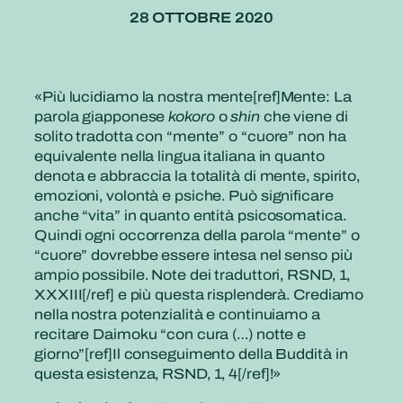
28 OTTOBRE 2020
«
Più lucidiamo la nostra mente[ref]Mente: La
parola giapponese
kokoro
o
shin
che viene di
solito tradotta con “mente” o “cuore” non ha
equivalente nella lingua italiana in quanto
denota e abbraccia la totalità di mente, spirito,
emozioni, volontà e psiche. Può significare
anche “vita” in quanto entità psicosomatica.
Quindi ogni occorrenza della parola “mente” o
“cuore” dovrebbe essere intesa nel senso più
ampio possibile. Note dei traduttori, RSND, 1,
XXXIII[/ref] e più questa risplenderà. Crediamo
nella nostra potenzialità e continuiamo a
recitare Daimoku “con cura (…) notte e
giorno”[ref]Il conseguimento della Buddità in
questa esistenza, RSND, 1, 4[/ref]!»