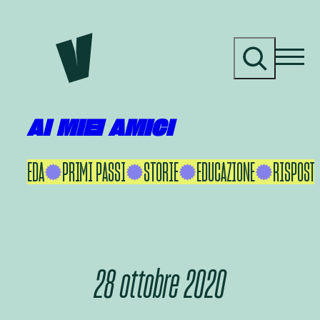
Vai
al
C
contenuto
e
r
c
a
AI MIEI AMICI
KU IKEDA
PRIMI PASSI
STORIE
EDUCAZIONE
RISPOSTE
28 ottobre 2020