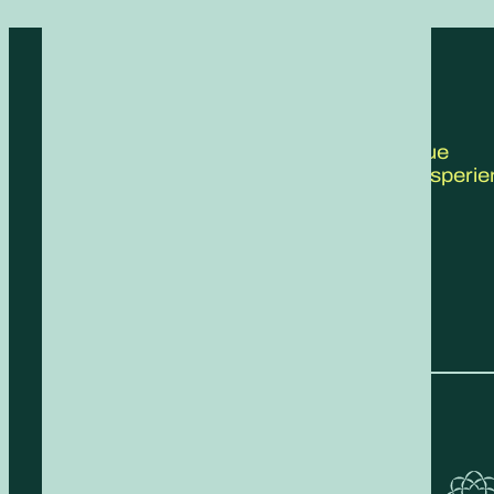
CONTATTACI
Scrivici le tue
proposte, esperie
feedback!
COMPILA IL FORM