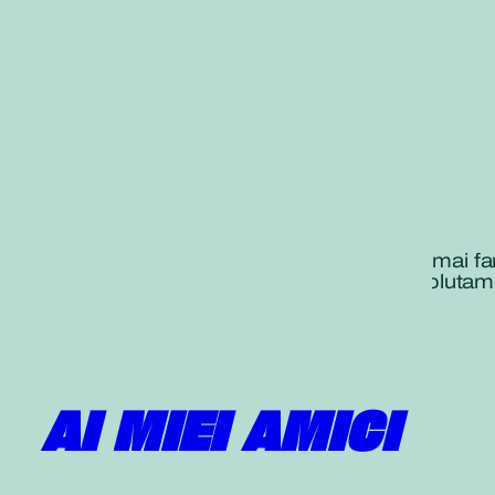
«”Se ti fermi a metà strada non potrai mai fa
momenti difficili e alla fine vincete assoluta
DAISAKU IKEDA
Seikyo Shimbun 11 settembre 2013
AI MIEI AMICI