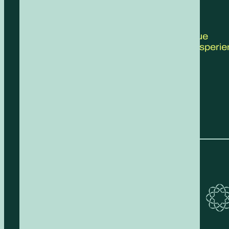
CONTATTACI
Scrivici le tue
proposte, esperie
feedback!
COMPILA IL FORM