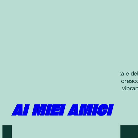
È iniziato maggio, il mese dello crescita e de
Proprio come le piante e gli alberi che cres
meravigliosamente, ricolmi di fresca e vibrant
AI MIEI AMICI