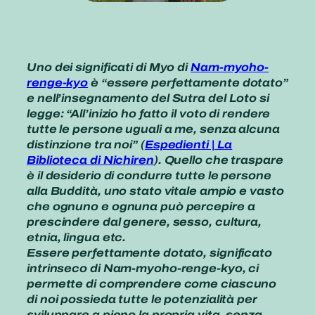
Uno dei significati di Myo di
Nam-myoho-
renge-kyo
è “essere perfettamente dotato”
e nell’insegnamento del Sutra del Loto si
legge: “All’inizio ho fatto il voto di rendere
tutte le persone uguali a me, senza alcuna
distinzione tra noi” (
Espedienti | La
Biblioteca di Nichiren
). Quello che traspare
è il desiderio di condurre tutte le persone
alla Buddità, uno stato vitale ampio e vasto
che ognuno e ognuna può percepire a
prescindere dal genere, sesso, cultura,
etnia, lingua etc.
Essere perfettamente dotato, significato
intrinseco di Nam-myoho-renge-kyo, ci
permette di comprendere come ciascuno
di noi possieda tutte le potenzialità per
sviluppare a pieno la propria vita, senza