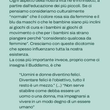
Ogni aspetto della nostra vita ne è intrinseco, a
partire dall’educazione dei più piccoli. Se ci
pensiamo consideriamo culturalmente
“normale” che il colore rosa sia da femmine e il
blu da maschi o che le bambine siano più inclini
ai giochi di cura e i bambini ai giochi di
movimento o che per i bambini sia strano
piangere perché “considerato qualcosa da
femmine”. Cresciamo con queste dicotomie
che spesso influenzano tutta la nostra
esistenza.
La cosa più importante invece, proprio come ci
insegna il Buddismo, è che
“Uomini e donne diventino felici.
Diventare felici è l’obiettivo, tutto il
resto è un mezzo.” (…) “Non serve
stabilire come debba essere un
uomo o una donna, ma impegnarsi a
vivere in un modo degno di un essere
umano”