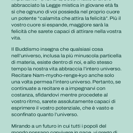
abbracciato la Legge mistica in giovane età fa
sì che ognuno di voi possieda nel proprio cuore
un potente “calamita che attira la felicità”. Più il
vostro cuore si espande, maggiore sarà la
felicità che sarete capaci di attirare nella vostra
vita.
Il Buddismo insegna che qualsiasi cosa
nell’universo, inclusa la più minuscola particella
di materia, esiste dentro di noi, e allo stesso
tempo la nostra vita abbraccia l’intero universo.
Recitare Nam-myoho-renge-kyo anche solo
una volta permea l’intero universo. Pertanto, se
continuate a recitare e a impegnarvi con
costanza, sfidandovi mentre procedete al
vostro ritmo, sarete assolutamente capaci di
esprimere il vostro potenziale, che è vasto e
sconfinato quanto l’universo.
Mirando a un futuro in cui tutti i popoli del
mondo possano convivere in pace, vi prego di