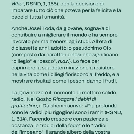
Whei
, RSND, 1, 155), con la decisione di
imparare tutto ciò che poteva per la felicità e la
pace di tutta l’umanità.
Anche Josei Toda, da giovane, sognava di
contribuire a migliorare il mondo e ha sempre
lavorato per mantenersi agli studi. All’età di
diciassette anni, adottò lo pseudonimo Ōtō
(composto dai caratteri cinesi che significano
“ciliegio” e “pesco”,
n.d.r.
). Lo fece per
esprimere la sua determinazione a resistere
nella vita come i ciliegi fioriscono al freddo, e a
mostrare risultati come i peschi danno i frutti.
La giovinezza è il momento di mettere solide
radici. Nel Gosho
Ripagare i debiti di
gratitudine
, il Daishonin scrive: «Più profonde
sono le radici, più rigogliosi sono i rami» (RSND,
1, 614). Facendo crescere con pazienza e
costanza le “radici della fede” e le “radici
dell’impegno”, il grande albero della vostra