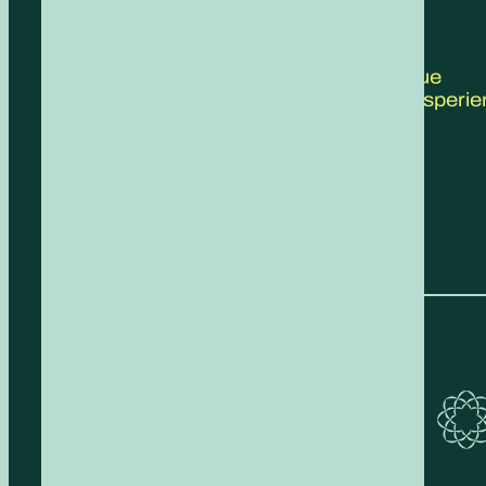
CONTATTACI
Scrivici le tue
proposte, esperie
feedback!
COMPILA IL FORM