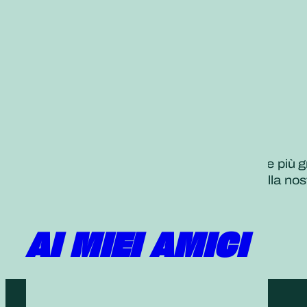
La sorgente di felicità e fortuna sempre più g
Prendiamoci cura dei nostri vicini e della n
amicizia!
AI MIEI AMICI