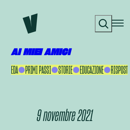
Vai
al
C
contenuto
e
r
c
a
AI MIEI AMICI
KU IKEDA
PRIMI PASSI
STORIE
EDUCAZIONE
RISPOSTE
9 novembre 2021