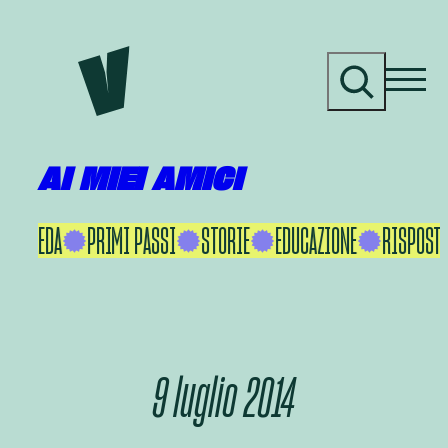
Vai
al
C
contenuto
e
r
c
a
AI MIEI AMICI
KU IKEDA
PRIMI PASSI
STORIE
EDUCAZIONE
RISPOSTE
9 luglio 2014