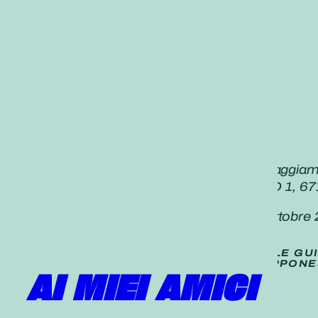
«Ringraziamo calorosamente e incoraggiamo 
che dimostreresti a un Budda.” [RSND 1, 671]
Daisaku Ikeda,
Seikyo Shimbun,
8 ottobre
TRADUZIONE (
NON UFFICIALE
) DELLE GU
PUBBLICATE SUL QUOTIDIANO GIAPPONE
AI MIEI AMICI