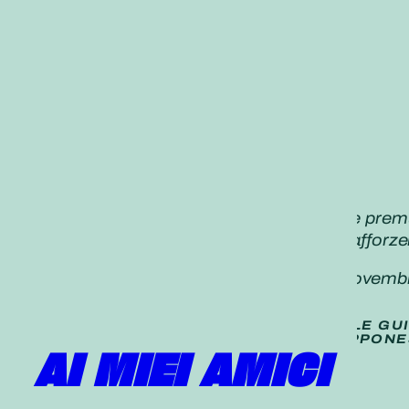
«Cerchiamo di essere particolarmente premuros
Una parola sincera, un gesto gentile rafforz
Daisaku Ikeda,
Seikyo Shimbun, 8
novemb
TRADUZIONE (
NON UFFICIALE
) DELLE GU
PUBBLICATE SUL QUOTIDIANO GIAPPONE
AI MIEI AMICI