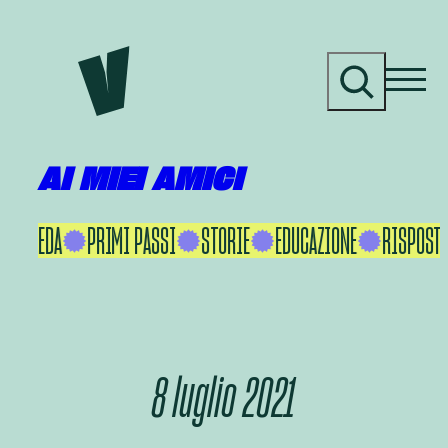
Vai
al
C
contenuto
e
r
c
a
AI MIEI AMICI
KU IKEDA
PRIMI PASSI
STORIE
EDUCAZIONE
RISPOSTE
8 luglio 2021