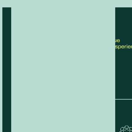
CONTATTACI
Scrivici le tue
proposte, esperie
feedback!
COMPILA IL FORM