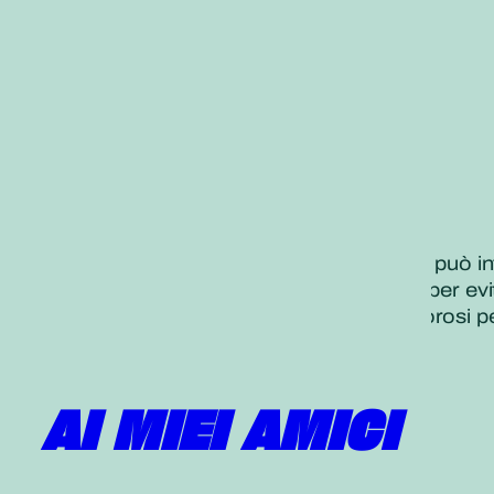
«
Siamo in una stagione in cui il freddo può i
Usiamo tutte le precauzioni e cautele per ev
Recitiamo un Gongyo e Daimoku vigorosi per 
Daisaku Ikeda
, 8 dicembre 2020
Tradotto dal
Seikyo Shimbun
AI MIEI AMICI