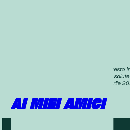
«Ripartiamo con determinazione in questo i
manteniamo una buona condizione di salute e 
Daisaku Ikeda,
Seikyo Shimbun
8 aprile 20
AI MIEI AMICI