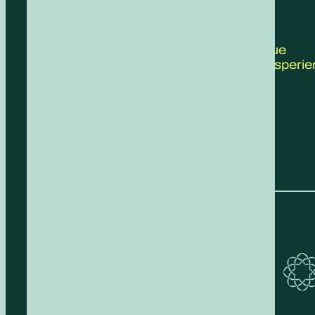
CONTATTACI
Scrivici le tue
proposte, esperie
feedback!
COMPILA IL FORM