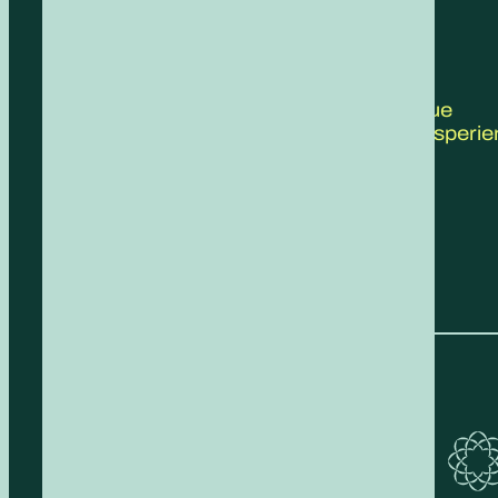
CONTATTACI
Scrivici le tue
proposte, esperie
feedback!
COMPILA IL FORM