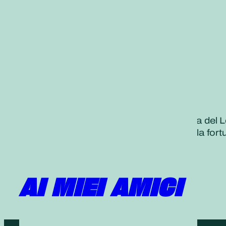
«Più una persona loda le virtù del Sutra del 
a pieno i fiori delle persone capaci, della for
* I benefici del Sutra del
Loto, RSND, 1, 601
AI MIEI AMICI