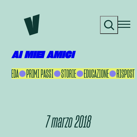
Vai
al
C
contenuto
e
r
c
a
AI MIEI AMICI
KU IKEDA
PRIMI PASSI
STORIE
EDUCAZIONE
RISPOSTE 
7 marzo 2018