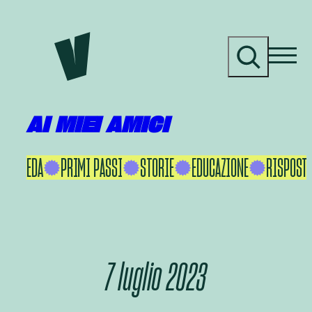
Vai
al
C
contenuto
e
r
c
a
AI MIEI AMICI
KU IKEDA
PRIMI PASSI
STORIE
EDUCAZIONE
RISPOSTE
7 luglio 2023