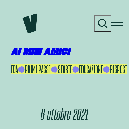
Vai
al
C
contenuto
e
r
c
a
AI MIEI AMICI
KU IKEDA
PRIMI PASSI
STORIE
EDUCAZIONE
RISPOSTE
6 ottobre 2021