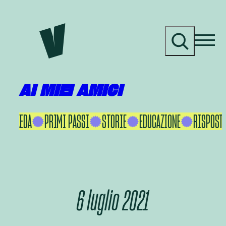
Vai
al
C
contenuto
e
r
c
a
AI MIEI AMICI
KU IKEDA
PRIMI PASSI
STORIE
EDUCAZIONE
RISPOSTE
6 luglio 2021