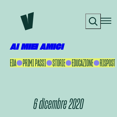
Vai
al
C
contenuto
e
r
c
a
AI MIEI AMICI
KU IKEDA
PRIMI PASSI
STORIE
EDUCAZIONE
RISPOSTE
6 dicembre 2020