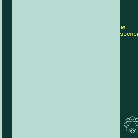
CONTATTACI
Scrivici le tue
proposte, esperie
feedback!
COMPILA IL FORM