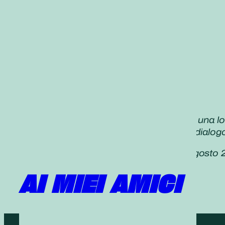
«Il processo di creazione della Pace è una 
Ora, più che mai, impegniamoci in un dialogo
Daisaku Ikeda,
Seikyo Shimbun, 6
agosto 
AI MIEI AMICI