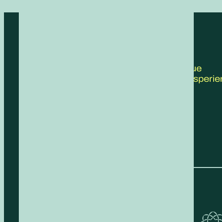
CONTATTACI
Scrivici le tue
proposte, esperie
feedback!
COMPILA IL FORM