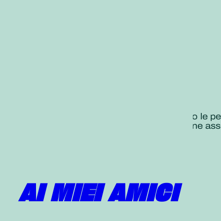
«I leader sono coloro che incoraggiano le p
coraggiosa trasmettendo la convinzione assol
DAISAKU IKEDA
Seikyo Shimbun 5 settembre 2013
AI MIEI AMICI