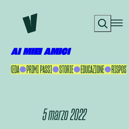
Vai
al
C
contenuto
e
r
c
a
AI MIEI AMICI
AKU IKEDA
PRIMI PASSI
STORIE
EDUCAZIONE
RISPOSTE
5 marzo 2022