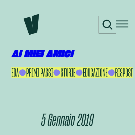
Vai
al
C
contenuto
e
r
c
a
AI MIEI AMICI
KU IKEDA
PRIMI PASSI
STORIE
EDUCAZIONE
RISPOSTE
5 Gennaio 2019