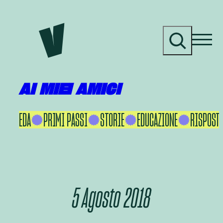
Vai
al
C
contenuto
e
r
c
a
AI MIEI AMICI
KU IKEDA
PRIMI PASSI
STORIE
EDUCAZIONE
RISPOSTE
5 Agosto 2018