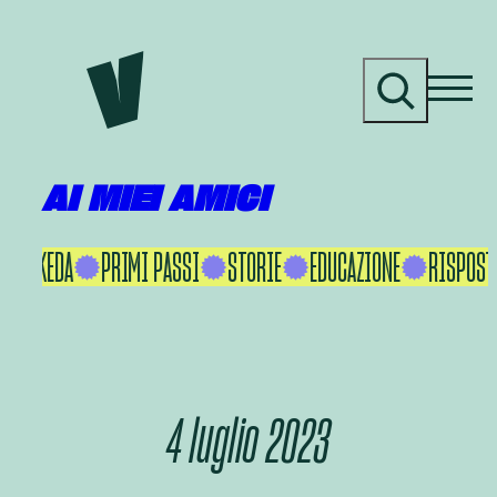
Vai
al
C
contenuto
e
r
c
a
AI MIEI AMICI
AKU IKEDA
PRIMI PASSI
STORIE
EDUCAZIONE
RISPOSTE
4 luglio 2023