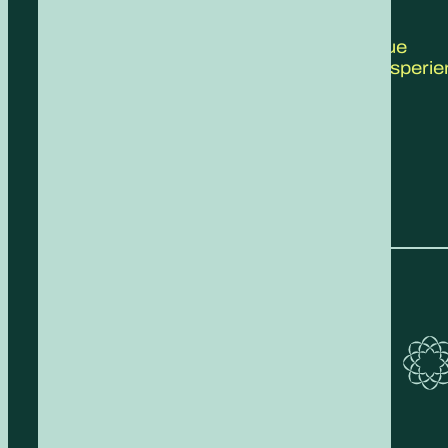
CONTATTACI
Scrivici le tue
proposte, esperie
feedback!
COMPILA IL FORM