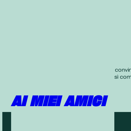
Parliamo con sincerità e vivacità della convin
Coloro che raccontano della realtà così co
AI MIEI AMICI