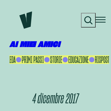
Vai
al
C
contenuto
e
r
c
a
AI MIEI AMICI
KU IKEDA
PRIMI PASSI
STORIE
EDUCAZIONE
RISPOSTE
4 dicembre 2017