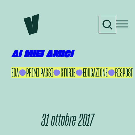
Vai
al
C
contenuto
e
r
c
a
AI MIEI AMICI
KU IKEDA
PRIMI PASSI
STORIE
EDUCAZIONE
RISPOSTE
31 ottobre 2017