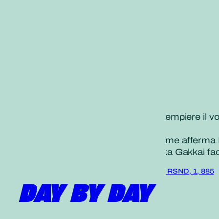
Il Daimoku che recitiamo per adempiere il vo
stato vitale.
Compiamo passi coraggiosi, come afferma Nic
mese della fondazione della Soka Gakkai facen
*Le persecuzioni che colpiscono il santo, RSND, 1, 885
(Link alla Biblioteca di Nichiren)
DAY BY DAY