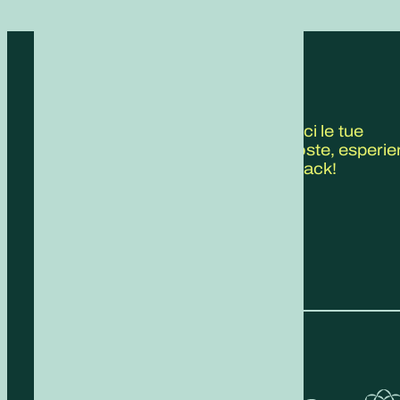
CONTATTACI
Scrivici le tue
proposte, esperie
feedback!
COMPILA IL FORM