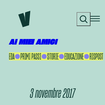
Vai
al
C
contenuto
e
r
c
a
AI MIEI AMICI
KU IKEDA
PRIMI PASSI
STORIE
EDUCAZIONE
RISPOSTE
3 novembre 2017