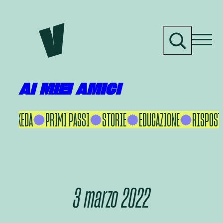
Vai
al
C
contenuto
e
r
c
a
AI MIEI AMICI
AKU IKEDA
PRIMI PASSI
STORIE
EDUCAZIONE
RISPOSTE
3 marzo 2022