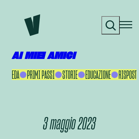
Vai
al
C
contenuto
e
r
c
a
AI MIEI AMICI
KU IKEDA
PRIMI PASSI
STORIE
EDUCAZIONE
RISPOSTE
3 maggio 2023