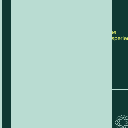
CONTATTACI
Scrivici le tue
proposte, esperie
feedback!
COMPILA IL FORM