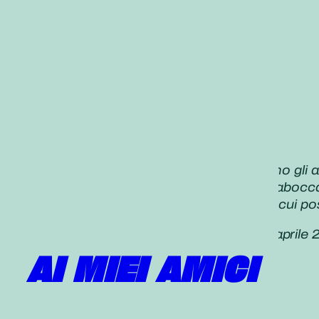
«Anche oggi, allegramente, incontriamo gli 
Qui troverete una nuova ispirazione trabocca
Creiamo una primavera del dialogo in cui poss
Daisaku Ikeda,
Seikyo Shimbun,
29 aprile 
AI MIEI AMICI