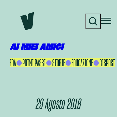
Vai
al
C
contenuto
e
r
c
a
AI MIEI AMICI
KU IKEDA
PRIMI PASSI
STORIE
EDUCAZIONE
RISPOSTE 
29 Agosto 2018