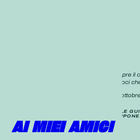
«Ciò che apre una nuova storia è sempre il c
Andate avanti a testa alta! Assicuriamoci che
Daisaku Ikeda,
Seikyo Shimbun,
28 ottobr
TRADUZIONE (
NON UFFICIALE
) DELLE GU
PUBBLICATE SUL QUOTIDIANO GIAPPONE
AI MIEI AMICI