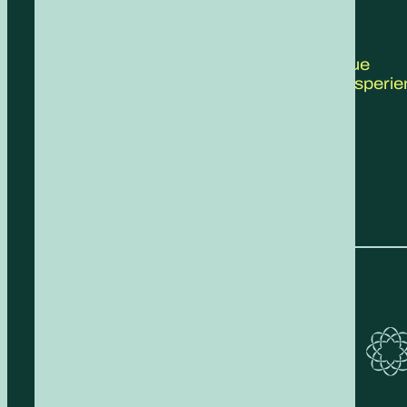
CONTATTACI
Scrivici le tue
proposte, esperie
feedback!
COMPILA IL FORM