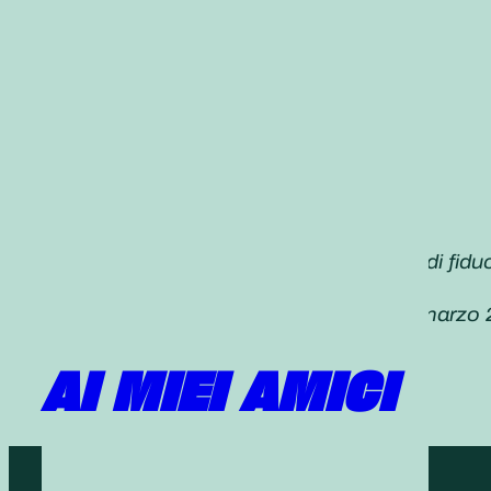
«Il primo passo per creare un legame di fiduci
forza vitale come il sole che sorge!»
Daisaku Ikeda,
Seikyo Shimbun
28 marzo 
AI MIEI AMICI