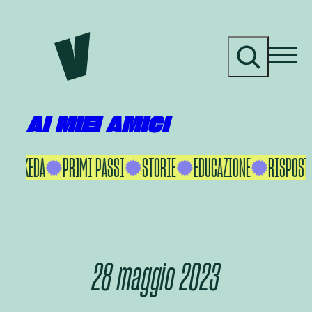
Vai
al
C
contenuto
e
r
c
a
AI MIEI AMICI
KU IKEDA
PRIMI PASSI
STORIE
EDUCAZIONE
RISPOSTE
28 maggio 2023