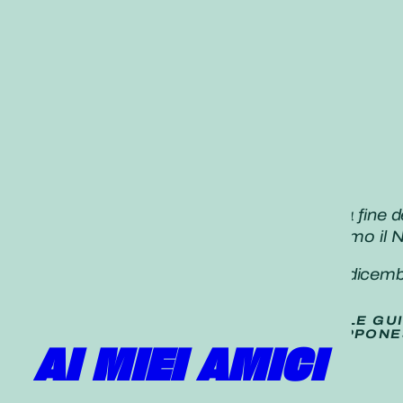
«Trascorriamo in modo significativo la fine de
non riusciamo a vedere spesso. Iniziamo il N
Daisaku Ikeda,
Seikyo Shimbun, 28
dicemb
TRADUZIONE (
NON UFFICIALE
) DELLE GU
PUBBLICATE SUL QUOTIDIANO GIAPPONE
AI MIEI AMICI