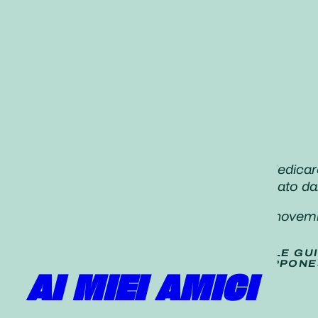
«La risonanza gioiosa che deriva dal dedicare
Ci vuole un individuo coraggioso animato dallo
Daisaku Ikeda,
Seikyo Shimbun,
27 novem
TRADUZIONE (
NON UFFICIALE
) DELLE GU
PUBBLICATE SUL QUOTIDIANO GIAPPONE
AI MIEI AMICI