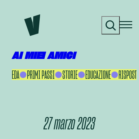
Vai
al
C
contenuto
e
r
c
a
AI MIEI AMICI
KU IKEDA
PRIMI PASSI
STORIE
EDUCAZIONE
RISPOSTE
27 marzo 2023