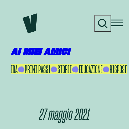
Vai
al
C
contenuto
e
r
c
a
AI MIEI AMICI
KU IKEDA
PRIMI PASSI
STORIE
EDUCAZIONE
RISPOSTE 
27 maggio 2021