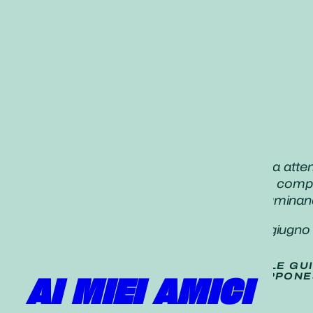
«
Se sei un leader di kosen-rufu, ascolta atte
sostenerli abbracciandoli con calore e comp
Siate il sole che incoraggia e ispira, illuminand
Daisaku Ikeda,
Seikyo Shimbun,
27 giugno
TRADUZIONE (
NON UFFICIALE
) DELLE GU
PUBBLICATE SUL QUOTIDIANO GIAPPONE
AI MIEI AMICI