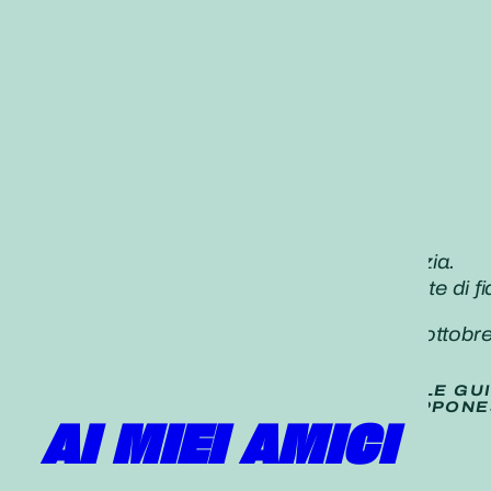
«La velocità è l’essenza della diplomazia.
Espandiamo infinitamente la nostra rete di f
Daisaku Ikeda,
Seikyo Shimbun, 26
ottobr
TRADUZIONE (
NON UFFICIALE
) DELLE GU
PUBBLICATE SUL QUOTIDIANO GIAPPONE
AI MIEI AMICI