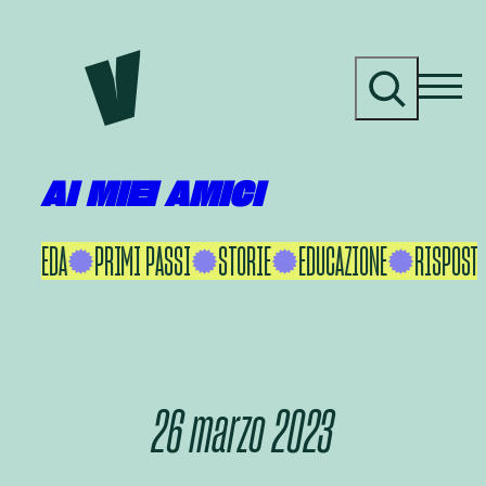
Vai
al
C
contenuto
e
r
c
a
AI MIEI AMICI
KU IKEDA
PRIMI PASSI
STORIE
EDUCAZIONE
RISPOSTE
26 marzo 2023