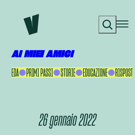
Vai
al
C
contenuto
e
r
c
a
AI MIEI AMICI
KU IKEDA
PRIMI PASSI
STORIE
EDUCAZIONE
RISPOSTE
26 gennaio 2022