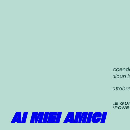
«Quando guidate l’auto al tramonto, accendete
“Non causerò né resterò coinvolto in alcun i
Daisaku Ikeda,
Seikyo Shimbun,
25 ottobr
TRADUZIONE (
NON UFFICIALE
) DELLE GU
PUBBLICATE SUL QUOTIDIANO GIAPPONE
AI MIEI AMICI