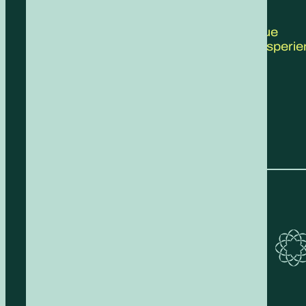
CONTATTACI
Scrivici le tue
proposte, esperie
feedback!
COMPILA IL FORM