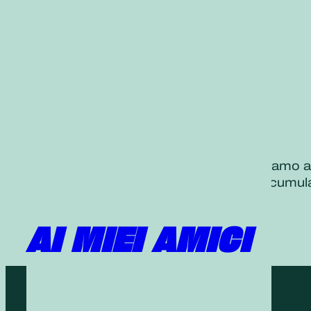
Siamo al cambio della stagione. Facciamo at
buona salute e fare in modo di non accumula
AI MIEI AMICI