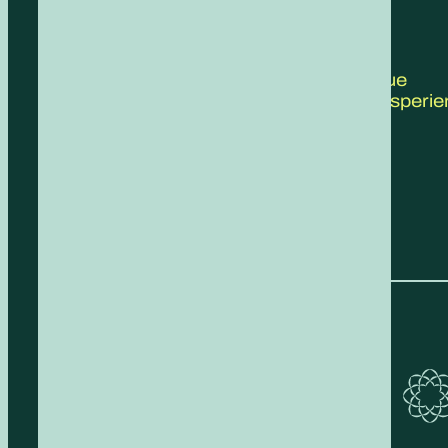
CONTATTACI
Scrivici le tue
proposte, esperie
feedback!
COMPILA IL FORM