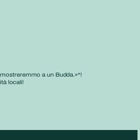
che mostreremmo a un Budda.»*!
tà locali!