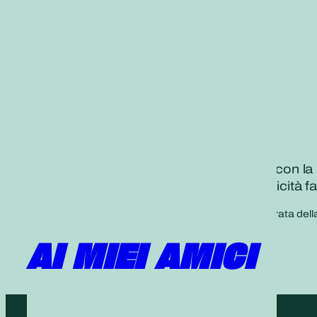
Accogliamo i partecipanti alle riunioni con
Grazie alla nostra rete di armonia e felicità f
*cfr. L’importanza dei capitoli “Espedienti” e “Durata del
AI MIEI AMICI