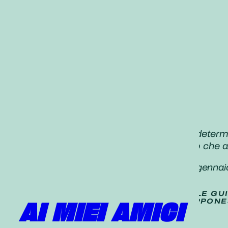
«Per quale scopo viviamo?
La profondità delle nostre aspirazioni determin
Avanziamo con gioia lungo il percorso che a
Daisaku Ikeda,
Seikyo Shimbun, 25
gennai
TRADUZIONE (
NON UFFICIALE
) DELLE GU
PUBBLICATE SUL QUOTIDIANO GIAPPONE
AI MIEI AMICI